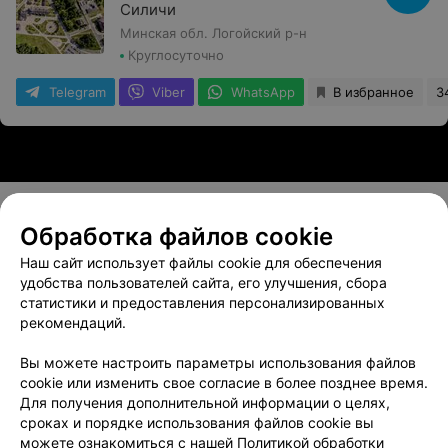
Силичи
Минская обл. Логойский р-н
Круглосуточно
Telegram
Viber
WhatsApp
В избранное
3
Обработка файлов cookie
О проекте
Новости проекта
Размещение рекламы
Наш сайт использует файлы cookie для обеспечения
Вакансии
Публичный договор
Способы оплаты
удобства пользователей сайта, его улучшения, сбора
статистики и предоставления персонализированных
Публичный договор по использованию сервиса
рекомендаций.
«Афиша»
Пользовательское соглашение
Вы можете настроить параметры использования файлов
cookie или изменить свое согласие в более позднее время.
Написать в поддержку
Для получения дополнительной информации о целях,
Связаться по вопросам сотрудничества
сроках и порядке использования файлов cookie вы
Написать руководителю relax.by
можете ознакомиться с нашей
Политикой обработки